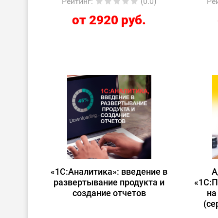
Рейтинг
:
(0.0)
Ре
от 2920 руб.
«1С:Аналитика»: введение в
А
развертывание продукта и
«1С:П
создание отчетов
на
(се