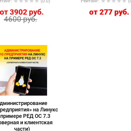
йтинг
:
(0.0)
Рейтинг
:
(
от 3902 руб.
от 277 руб.
4600 руб.
дминистрирование
редприятия» на Линукс
 примере РЕД ОС 7.3
рверная и клиентская
части)