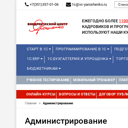
+7(351)357-01-06
1c@vc-yaroshenko.ru
Спис
ЕЖЕГОДНО БОЛЕЕ
1100
КАДРОВИКОВ И ПРОГ
ИСПОЛЬЗУЮТ НАШИ КУ
СТАРТ В 1С
ПРОГРАММИРОВАНИЕ В 1С
ПОДГО
1С:ERP
1С:БУХГАЛТЕРИЯ И УПРОЩЕНКА
ТОРГ
БЮДЖЕТНИКАМ
КУРСЫ ДЛЯ ШКОЛЬНИКОВ
ДЛЯ ШКОЛЬНИКОВ
УЧЕБНОЕ ТЕСТИРОВАНИЕ
МОБИЛЬНЫЙ ТРЕНАЖЕР
ПЛАТ
WEB, JAVA И ANDROID
ОНЛАЙН-КУРСЫ
ВОПРОСЫ И ОТВЕТЫ
ДОГОВОР ПУБЛ
»
Главная
Администрирование
Администрирование