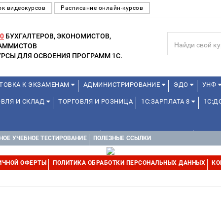
ок видеокурсов
Расписание онлайн-курсов
0
БУХГАЛТЕРОВ, ЭКОНОМИСТОВ,
РАММИСТОВ
РСЫ ДЛЯ ОСВОЕНИЯ ПРОГРАММ 1С.
ТОВКА К ЭКЗАМЕНАМ
АДМИНИСТРИРОВАНИЕ
ЭДО
УНФ
ОВЛЯ И СКЛАД
ТОРГОВЛЯ И РОЗНИЦА
1С:ЗАРПЛАТА 8
1С:
1С:УПРАВЛЕНИЕ ХОЛДИНГОМ
УПРАВЛЕНИЕ ПРОЕКТАМИ
УПРАВ
НОЕ УЧЕБНОЕ ТЕСТИРОВАНИЕ
ПОЛЕЗНЫЕ ССЫЛКИ
ИЧНОЙ ОФЕРТЫ
ПОЛИТИКА ОБРАБОТКИ ПЕРСОНАЛЬНЫХ ДАННЫХ
КО