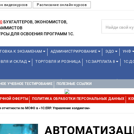
ок видеокурсов
Расписание онлайн-курсов
0
БУХГАЛТЕРОВ, ЭКОНОМИСТОВ,
РАММИСТОВ
РСЫ ДЛЯ ОСВОЕНИЯ ПРОГРАММ 1С.
ТОВКА К ЭКЗАМЕНАМ
АДМИНИСТРИРОВАНИЕ
ЭДО
УНФ
ОВЛЯ И СКЛАД
ТОРГОВЛЯ И РОЗНИЦА
1С:ЗАРПЛАТА 8
1С:
1С:УПРАВЛЕНИЕ ХОЛДИНГОМ
УПРАВЛЕНИЕ ПРОЕКТАМИ
УПРАВ
НОЕ УЧЕБНОЕ ТЕСТИРОВАНИЕ
ПОЛЕЗНЫЕ ССЫЛКИ
ИЧНОЙ ОФЕРТЫ
ПОЛИТИКА ОБРАБОТКИ ПЕРСОНАЛЬНЫХ ДАННЫХ
КО
 отчетности по МСФО в «1С:ERP. Управление холдингом»
АВТОМАТИЗАЦ