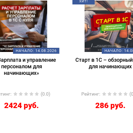
НАЧАЛО:
14.08.2026
НАЧАЛО:
18.
т в 1С – обзорный курс
Подготовка к экзам
для начинающих
1С:Специалист-консул
1С:ERP 2.5.
Регламентированный
йтинг
:
(0.0)
Рейтинг
:
(
286 руб.
12267 руб.