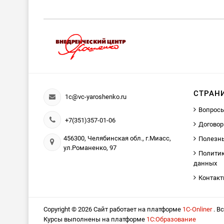
СТРАН
1c@vc-yaroshenko.ru
Вопросы
+7(351)357-01-06
Договор
456300, Челябинская обл., г.Миасс,
Полезн
ул.Романенко, 97
Политик
данных
Контак
Copyright © 2026 Сайт работает на платформе
1С-Onliner
. В
Курсы выполнены на платформе
1С:Образование