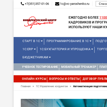
+7(351)357-01-06
1c@vc-yaroshenko.ru
Спис
ЕЖЕГОДНО БОЛЕЕ
1100
КАДРОВИКОВ И ПРОГ
ИСПОЛЬЗУЮТ НАШИ КУ
СТАРТ В 1С
ПРОГРАММИРОВАНИЕ В 1С
ПОДГО
1С:ERP
1С:БУХГАЛТЕРИЯ И УПРОЩЕНКА
ТОРГ
БЮДЖЕТНИКАМ
КУРСЫ ДЛЯ ШКОЛЬНИКОВ
ДЛЯ ШКОЛЬНИКОВ
УЧЕБНОЕ ТЕСТИРОВАНИЕ
МОБИЛЬНЫЙ ТРЕНАЖЕР
ПЛАТ
WEB, JAVA И ANDROID
ОНЛАЙН-КУРСЫ
ВОПРОСЫ И ОТВЕТЫ
ДОГОВОР ПУБЛ
»
»
Главная
1С:Управление холдингом
Автоматизация подготовки