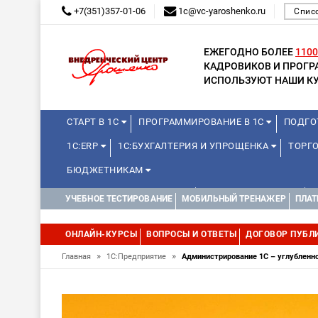
+7(351)357-01-06
1c@vc-yaroshenko.ru
Спис
ЕЖЕГОДНО БОЛЕЕ
1100
КАДРОВИКОВ И ПРОГ
ИСПОЛЬЗУЮТ НАШИ КУ
СТАРТ В 1С
ПРОГРАММИРОВАНИЕ В 1С
ПОДГО
1С:ERP
1С:БУХГАЛТЕРИЯ И УПРОЩЕНКА
ТОРГ
БЮДЖЕТНИКАМ
КУРСЫ ДЛЯ ШКОЛЬНИКОВ
ДЛЯ ШКОЛЬНИКОВ
УЧЕБНОЕ ТЕСТИРОВАНИЕ
МОБИЛЬНЫЙ ТРЕНАЖЕР
ПЛАТ
WEB, JAVA И ANDROID
ОНЛАЙН-КУРСЫ
ВОПРОСЫ И ОТВЕТЫ
ДОГОВОР ПУБЛ
»
»
Главная
1С:Предприятие
Администрирование 1С – углубленн