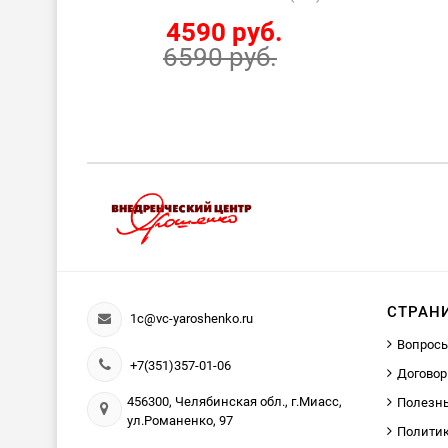
4590 руб.
6590 руб.
СТРАН
1c@vc-yaroshenko.ru
Вопросы
+7(351)357-01-06
Договор
456300, Челябинская обл., г.Миасс,
Полезн
ул.Романенко, 97
Политик