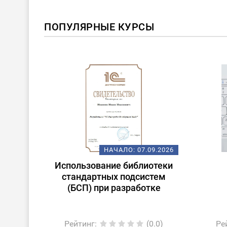
ПОПУЛЯРНЫЕ КУРСЫ
ОВИНКА
08.2026
НАЧАЛО:
07.09.2026
очные
Использование библиотеки
ории к
стандартных подсистем
(БСП) при разработке
0.0)
Рейтинг
:
(0.0)
Ре