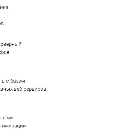
ойка
ов
серверный
ходе
нным базам
ивных веб-сервисов
истемы
птимизации