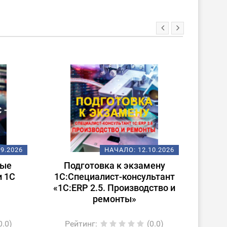
09.2026
НАЧАЛО:
12.10.2026
ные
Подготовка к экзамену
По
и 1С
1С:Специалист-консультант
1С:Сп
«1С:ERP 2.5. Производство и
ремонты»
0.0)
Рейтинг
:
(0.0)
Ре