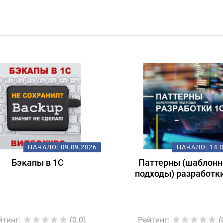
НАЧАЛО:
09.09.2026
НАЧАЛО:
14.
Бэкапы в 1С
Паттерны (шаблон
подходы) разработк
йтинг
:
(0.0)
Рейтинг
:
(