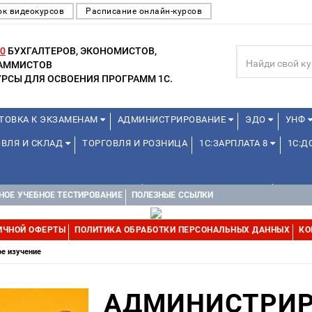
ок видеокурсов
Расписание онлайн-курсов
0
БУХГАЛТЕРОВ, ЭКОНОМИСТОВ,
РАММИСТОВ
РСЫ ДЛЯ ОСВОЕНИЯ ПРОГРАММ 1С.
ТОВКА К ЭКЗАМЕНАМ
АДМИНИСТРИРОВАНИЕ
ЭДО
УНФ
ОВЛЯ И СКЛАД
ТОРГОВЛЯ И РОЗНИЦА
1С:ЗАРПЛАТА 8
1С:
1С:УПРАВЛЕНИЕ ХОЛДИНГОМ
УПРАВЛЕНИЕ ПРОЕКТАМИ
УПРАВ
НОЕ УЧЕБНОЕ ТЕСТИРОВАНИЕ
ПОЛЕЗНЫЕ ССЫЛКИ
ИЧНОЙ ОФЕРТЫ
ПОЛИТИКА ОБРАБОТКИ ПЕРСОНАЛЬНЫХ ДАННЫХ
КО
ое изучение
АДМИНИСТРИР